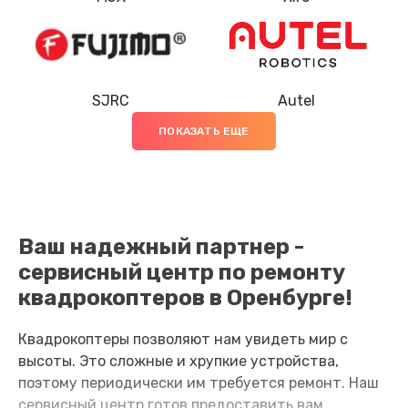
Замена луча
1200 руб.
Заказать
SJRC
Autel
Замена лопасти
ПОКАЗАТЬ ЕЩЕ
1400 руб.
Заказать
Замена GPS-модуля
Ваш надежный партнер -
1500 руб.
сервисный центр по ремонту
Заказать
квадрокоптеров в Оренбурге!
Замена корпуса
Квадрокоптеры позволяют нам увидеть мир с
1600 руб.
высоты. Это сложные и хрупкие устройства,
поэтому периодически им требуется ремонт. Наш
Заказать
сервисный центр готов предоставить вам