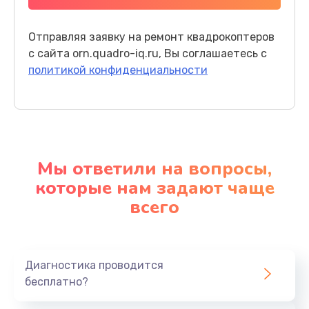
Регулярная проверка перед полетом:
Перед
каждым полетом осмотрите устройство на
Отправляя заявку на ремонт квадрокоптеров
наличие видимых повреждений и правильное
с сайта orn.quadro-iq.ru, Вы соглашаетесь с
соединение деталей.
политикой конфиденциальности
Наши услуги по ремонту
квадрокоптеров
В нашем сервисном центре мы предоставляем
следующие услуги:
Мы ответили на вопросы,
которые нам задают чаще
Диагностика неисправностей:
Мы
всего
проводим комплексную диагностику для
выявления корня проблемы.
Замена компонентов:
Если требуется, мы
заменим поврежденные детали на
Диагностика проводится
высококачественные компоненты.
бесплатно?
Настройка и обновление:
Мы поможем вам
настроить квадрокоптер под ваши