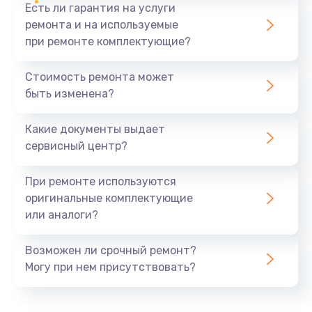
Есть ли гарантия на услуги
потребности и обновим программное
ремонта и на используемые
обеспечение.
при ремонте комплектующие?
Ремонт после аварии:
После столкновения
мы восстановим ваш квадрокоптер и заменим
Стоимость ремонта может
поврежденные компоненты.
быть изменена?
Контакты и заказ услуг
Какие документы выдает
Если ваш квадрокоптер нуждается в ремонте или
сервисный центр?
обслуживании, свяжитесь с нами:
При ремонте используются
Мы находимся по адресу: Салмышская ул., 71. Для
оригинальные комплектующие
записи на ремонт и получения консультации,
или аналоги?
звоните по телефону +7 (800) 101-16-70.
Возможен ли срочный ремонт?
Не откладывайте ремонт на потом – обеспечьте
Могу при нем присутствовать?
долгую жизнь вашего устройства уже сегодня!