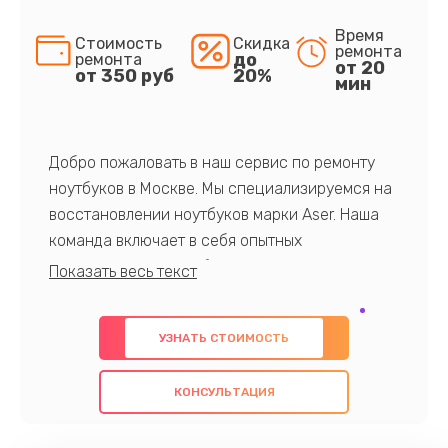
Время
Стоимость
Скидка
ремонта
до
ремонта
от 20
от 350 руб
20%
мин
Добро пожаловать в наш сервис по ремонту
ноутбуков в Москве. Мы специализируемся на
восстановлении ноутбуков марки Aser. Наша
команда включает в себя опытных
профессионалов с обширными знаниями и
многолетним опытом в данной области. Мы
предлагаем быстрый и качественный ремонт с
УЗНАТЬ СТОИМОСТЬ
использованием оригинальных компонентов, а
также гарантируем качество всех
КОНСУЛЬТАЦИЯ
проведенных работ. Наша цель - предоставить
клиентам надежное и профессиональное