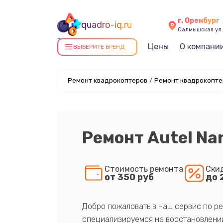
г. Оренбург
quadro-iq.ru
Салмышская ул.,
Ремонт квадрокоптеров в
Цены
О компани
ВЫБЕРИТЕ БРЕНД
Оренбурге
Ремонт квадрокоптеров
/
Ремонт квадрокоптер
Ремонт Autel Na
Стоимость ремонта
Ски
от 350 руб
до 
Добро пожаловать в наш сервис по ре
специализируемся на восстановлении