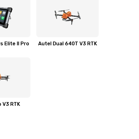
 Elite II Pro
Autel Dual 640T V3 RTK
o V3 RTK