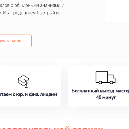
алов с обширными знаниями и
и. Мы предлагаем быстрый и
ем оригинальных компонентов, а также
ых работ. Наша цель - предоставить
ое обслуживание, удовлетворяя их
СУЛЬТАЦИЯ
медлите записаться на ремонт уже
Бесплатный выезд масте
таем с юр. и физ. лицами
40 минут