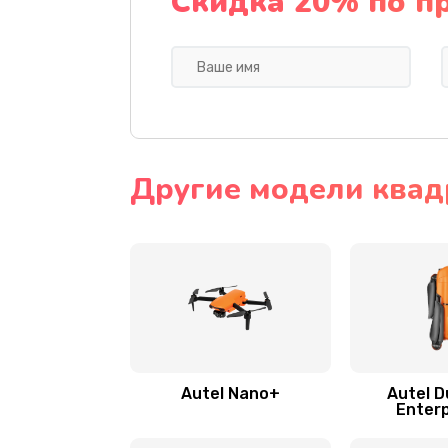
Скидка 20% по п
Другие модели квад
Autel Nano+
Autel D
Enterp