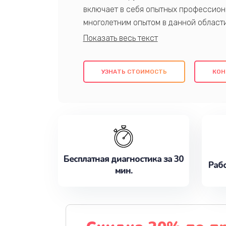
включает в себя опытных профессион
многолетним опытом в данной област
качественный ремонт с использовани
гарантируем качество всех проведенн
клиентам надежное и профессиональн
УЗНАТЬ СТОИМОСТЬ
КОН
потребности наилучшим образом. Не 
сейчас!
Бесплатная диагностика за 30
Рабо
мин.