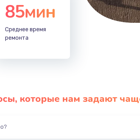
85мин
Среднее время
ремонта
осы, которые нам задают чащ
но?