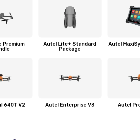
te Premium
Autel Lite+ Standard
Autel MaxiSys
ndle
Package
al 640T V2
Autel Enterprise V3
Autel Pr