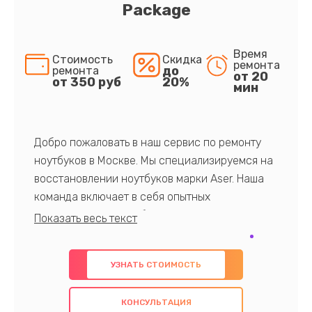
Package
Время
Стоимость
Скидка
ремонта
до
ремонта
от 20
от 350 руб
20%
мин
Добро пожаловать в наш сервис по ремонту
ноутбуков в Москве. Мы специализируемся на
восстановлении ноутбуков марки Aser. Наша
команда включает в себя опытных
профессионалов с обширными знаниями и
многолетним опытом в данной области. Мы
предлагаем быстрый и качественный ремонт с
УЗНАТЬ СТОИМОСТЬ
использованием оригинальных компонентов, а
также гарантируем качество всех
КОНСУЛЬТАЦИЯ
проведенных работ. Наша цель - предоставить