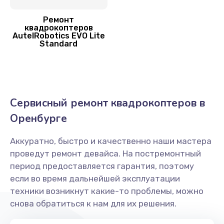
1800 руб.
Заказать
Ремонт
квадрокоптеров
AutelRobotics EVO Lite
Прошивка квадрокоптера AutelRobotics
Standard
800 руб.
Заказать
Сервисный ремонт квадрокоптеров в
Замена аккумулятора
Оренбурге
1600 руб.
Заказать
Аккуратно, быстро и качественно наши мастера
проведут ремонт девайса. На постремонтный
Замена лопасти
период предоставляется гарантия, поэтому
1400 руб.
если во время дальнейшей эксплуатации
техники возникнут какие-то проблемы, можно
Заказать
снова обратиться к нам для их решения.
Ремонт камеры