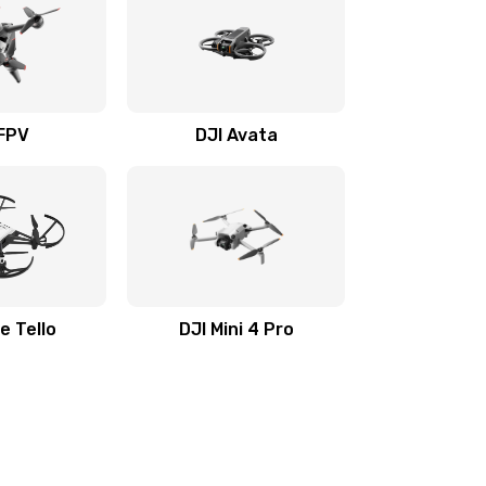
 FPV
DJI Avata
e Tello
DJI Mini 4 Pro