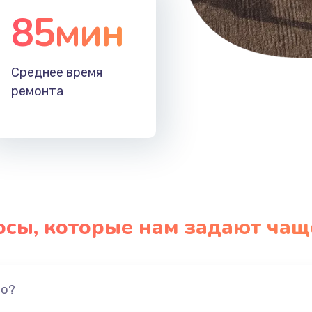
85мин
Среднее время
ремонта
осы, которые нам задают чащ
но?