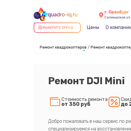
г. Оренбург
quadro-iq.ru
Салмышская ул.,
Ремонт квадрокоптеров в
Цены
О компани
ВЫБЕРИТЕ БРЕНД
Оренбурге
Ремонт квадрокоптеров
/
Ремонт квадрокоптер
Ремонт DJI Mini
Стоимость ремонта
Ски
от 350 руб
до 
Добро пожаловать в наш сервис по ре
специализируемся на восстановлении