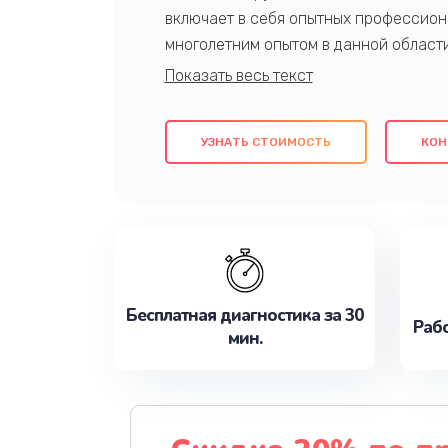
включает в себя опытных профессион
многолетним опытом в данной област
качественный ремонт с использовани
гарантируем качество всех проведенн
клиентам надежное и профессиональн
УЗНАТЬ СТОИМОСТЬ
КОН
потребности наилучшим образом. Не 
сейчас!
Бесплатная диагностика за 30
Рабо
мин.