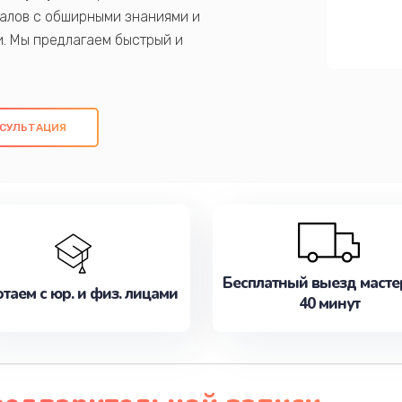
алов с обширными знаниями и
и. Мы предлагаем быстрый и
ем оригинальных компонентов, а также
ых работ. Наша цель - предоставить
ое обслуживание, удовлетворяя их
СУЛЬТАЦИЯ
медлите записаться на ремонт уже
Бесплатный выезд масте
таем с юр. и физ. лицами
40 минут