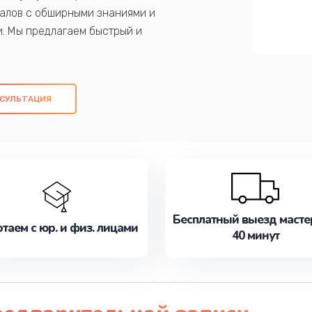
алов с обширными знаниями и
и. Мы предлагаем быстрый и
ем оригинальных компонентов, а также
ых работ. Наша цель - предоставить
ое обслуживание, удовлетворяя их
СУЛЬТАЦИЯ
медлите записаться на ремонт уже
Бесплатный выезд масте
таем с юр. и физ. лицами
40 минут