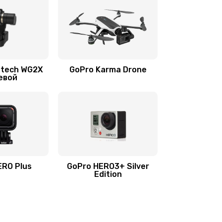
utech WG2X
GoPro Karma Drone
евой
ERO Plus
GoPro HERO3+ Silver
Edition