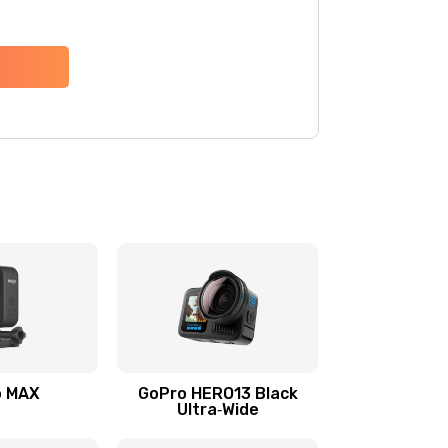
o MAX
GoPro HERO13 Black
Ultra‑Wide