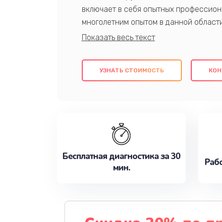
включает в себя опытных профессион
многолетним опытом в данной област
качественный ремонт с использовани
гарантируем качество всех проведенн
клиентам надежное и профессиональн
УЗНАТЬ СТОИМОСТЬ
КОН
потребности наилучшим образом. Не 
сейчас!
Бесплатная диагностика за 30
Рабо
мин.