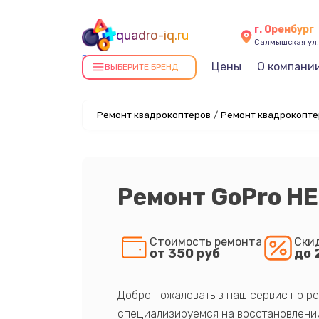
г. Оренбург
quadro-iq.ru
Салмышская ул.,
Ремонт квадрокоптеров в
Цены
О компани
ВЫБЕРИТЕ БРЕНД
Оренбурге
Ремонт квадрокоптеров
/
Ремонт квадрокоптер
Ремонт GoPro H
Стоимость ремонта
Ски
от 350 руб
до 
Добро пожаловать в наш сервис по ре
специализируемся на восстановлении