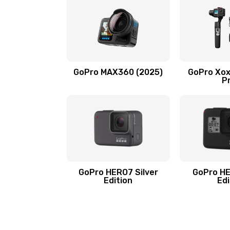
GoPro MAX360 (2025)
GoPro Хох
P
GoPro HERO7 Silver
GoPro HE
Edition
Edi