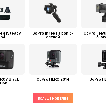
ем iSteady
GoPro Inkee Falcon 3-
GoPro Feiy
ro4
осевой
3-ос
RO7 Black
GoPro HERO 2014
GoPro H
tion
БОЛЬШЕ МОДЕЛЕЙ