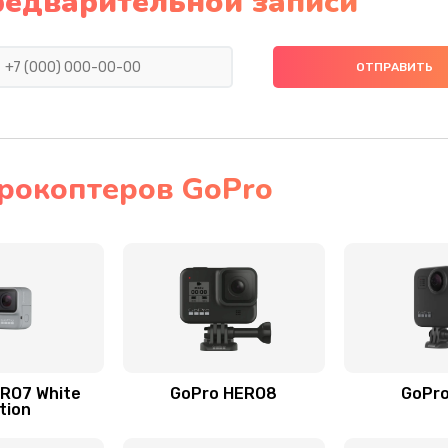
редварительной записи
рокоптеров GoPro
RO7 White
GoPro HERO8
GoPr
tion