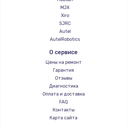
900 руб.
MJX
Заказать
Xiro
SJRC
Замена сенсорного датчика
Autel
1300 руб.
AutelRobotics
Заказать
О сервисе
Замена сигнальной лампы
Цены на ремонт
1200 руб.
Гарантия
Заказать
Отзывы
Диагностика
Замена системной платы
Оплата и доставка
1500 руб.
FAQ
Заказать
Контакты
Карта сайта
Замена температурного датчика