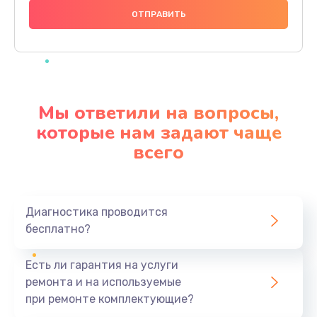
1000 руб.
Заказать
Ремонт материнской платы
4500 руб.
Мы ответили на вопросы,
Заказать
которые нам задают чаще
всего
Профилактическая чистка
1000 руб.
Заказать
Диагностика проводится
бесплатно?
Прошивка BIOS
1920 руб.
Есть ли гарантия на услуги
Заказать
ремонта и на используемые
при ремонте комплектующие?
Замена северного моста