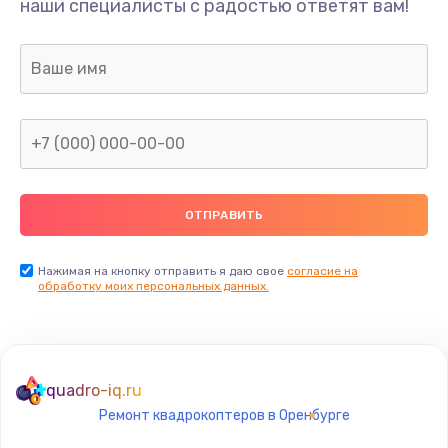
наши специалисты с радостью ответят вам!
1300 руб.
Заказать
Ремонт капиллярной трубки
400 руб.
Заказать
Замена блока питания
1000 руб.
Заказать
Нажимая на кнопку отправить я даю свое
согласие на
обработку моих персональных данных.
Прошивка / разблокировка
900 руб.
Заказать
quadro-iq.ru
Ремонт квадрокоптеров в Оренбурге
Замена термостата