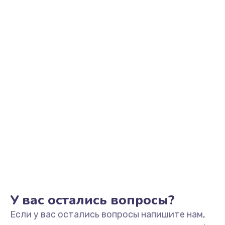
2500 руб.
Заказать
Замена видеоадаптера (видеокарты)
1800 руб.
Заказать
Замена, перепайка чипа
1300 руб.
Заказать
Замена HDMI-разъема
650 руб.
Заказать
У вас остались вопросы?
Если у вас остались вопросы напишите нам,
Замена/Pемонт карбюратора