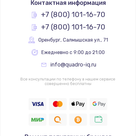
Контактная информация
1200 руб.
Заказать
+7 (800) 101-16-70
+7 (800) 101-16-70
Замена реле
1000 руб.
Оренбург
,
 Салмышская ул., 71
Заказать
Ежедневно с 9:00 до 21:00
Замена термопредохранителя
info@quadro-iq.ru
700 руб.
Заказать
Все консультации по телефону в нашем сервисе
совершенно бесплатны
Замена ТЭНа
2500 руб.
Заказать
Замена шнура