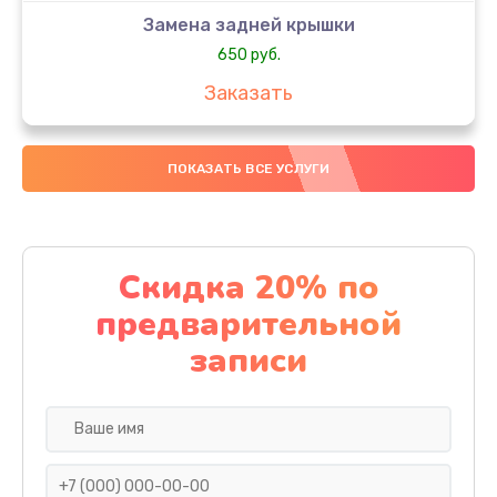
Замена задней крышки
650 руб.
Заказать
Замена аккумулятора
ПОКАЗАТЬ ВСЕ УСЛУГИ
4000 руб.
Заказать
Замена материнской платы
Скидка 20% по
1100 руб.
предварительной
Заказать
записи
Замена масла
750 руб.
Заказать