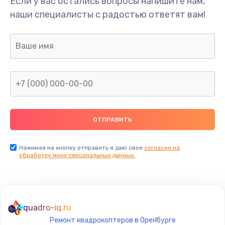
Если у вас остались вопросы напишите нам,
Замена/Pемонт карбюратора
наши специалисты с радостью ответят вам!
1300 руб.
Заказать
Ремонт капиллярной трубки
400 руб.
Заказать
Замена блока питания
1000 руб.
Заказать
Нажимая на кнопку отправить я даю свое
согласие на
обработку моих персональных данных.
Прошивка / разблокировка
900 руб.
Заказать
quadro-iq.ru
Ремонт квадрокоптеров в Оренбурге