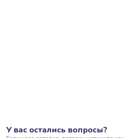
Ремонт цепи питания
2500 руб.
Заказать
Замена видеоадаптера (видеокарты)
1800 руб.
Заказать
Замена, перепайка чипа
1300 руб.
Заказать
Замена HDMI-разъема
650 руб.
Заказать
У вас остались вопросы?