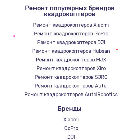
Ремонт популярных брендов
1400 руб.
квадрокоптеров
Заказать
Ремонт квадрокоптеров Xiaomi
Ремонт квадрокоптеров GoPro
Замена / ремонт электронного модуля
управления
Ремонт квадрокоптеров DJI
600 руб.
Ремонт квадрокоптеров Hubsan
Заказать
Ремонт квадрокоптеров MJX
Ремонт квадрокоптеров Xiro
Замена конфорки
Ремонт квадрокоптеров SJRC
1100 руб.
Ремонт квадрокоптеров Autel
Заказать
Ремонт квадрокоптеров AutelRobotics
Бренды
Замена платы сенсора
900 руб.
Xiaomi
Заказать
GoPro
DJI