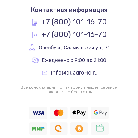
Замена термостата
Контактная информация
1200 руб.
Заказать
+7 (800) 101-16-70
+7 (800) 101-16-70
Замена реле
1000 руб.
Оренбург
,
 Салмышская ул., 71
Заказать
Ежедневно с 9:00 до 21:00
Замена термопредохранителя
info@quadro-iq.ru
700 руб.
Заказать
Все консультации по телефону в нашем сервисе
совершенно бесплатны
Замена ТЭНа
2500 руб.
Заказать
Замена шнура