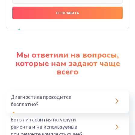
Замена праймера
1000 руб.
Заказать
Ремонт материнской платы
4500 руб.
Мы ответили на вопросы,
Заказать
которые нам задают чаще
всего
Профилактическая чистка
1000 руб.
Заказать
Диагностика проводится
бесплатно?
Прошивка BIOS
1920 руб.
Есть ли гарантия на услуги
Заказать
ремонта и на используемые
при ремонте комплектующие?