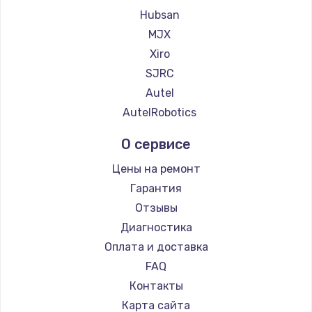
Замена регулятора режимов конфорки
Hubsan
900 руб.
MJX
Заказать
Xiro
SJRC
Замена сенсорного датчика
Autel
1300 руб.
AutelRobotics
Заказать
О сервисе
Замена сигнальной лампы
Цены на ремонт
1200 руб.
Гарантия
Заказать
Отзывы
Диагностика
Замена системной платы
Оплата и доставка
1500 руб.
FAQ
Заказать
Контакты
Карта сайта