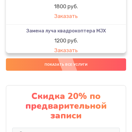
1800 руб.
Заказать
Замена луча квадрокоптера MJX
1200 руб.
Заказать
Замена GPS-модуля
ПОКАЗАТЬ ВСЕ УСЛУГИ
1500 руб.
Заказать
Скидка 20% по
Настройка шифрования Wi-Fi
предварительной
1000 руб.
записи
Заказать