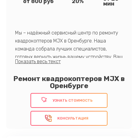
от 800 руб
20%
мин
Мы – надёжный сервисный центр по ремонту
квадрокоптеров MJX в Оренбурге. Наша
команда собрала лучших специалистов,
готовых вернуть жизнь вашему устройству. Ваш
дрон заслуживает лучшего – и мы это
предоставим.
Ремонт квадрокоптеров MJX в
Обратитесь к экспертам!
Оренбурге
УЗНАТЬ СТОИМОСТЬ
КОНСУЛЬТАЦИЯ