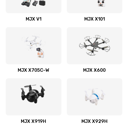
MJX V1
MJX X101
MJX X705C-W
MJX X600
MJX X919H
MJX X929H