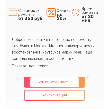
Время
Стоимость
Скидка
ремонта
до
ремонта
от 20
от 350 руб
20%
мин
Добро пожаловать в наш сервис по ремонту
ноутбуков в Москве. Мы специализируемся на
восстановлении ноутбуков марки Aser. Наша
команда включает в себя опытных
профессионалов с обширными знаниями и
многолетним опытом в данной области. Мы
предлагаем быстрый и качественный ремонт с
УЗНАТЬ СТОИМОСТЬ
использованием оригинальных компонентов, а
также гарантируем качество всех
КОНСУЛЬТАЦИЯ
проведенных работ. Наша цель - предоставить
клиентам надежное и профессиональное