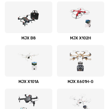
MJX B8
MJX X102H
MJX X101A
MJX X601H-G