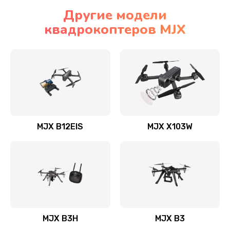
Другие модели
квадрокоптеров MJX
MJX B12EIS
MJX X103W
MJX B3H
MJX B3