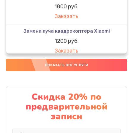
1800 руб.
Заказать
Замена луча квадрокоптера Xiaomi
1200 руб.
Заказать
Замена GPS-модуля
ПОКАЗАТЬ ВСЕ УСЛУГИ
1500 руб.
Заказать
Скидка 20% по
Настройка шифрования Wi-Fi
предварительной
1000 руб.
записи
Заказать