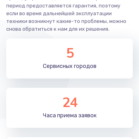
период предоставляется гарантия, поэтому
Замена лопасти
если во время дальнейшей эксплуатации
техники возникнут какие-то проблемы, можно
1400 руб.
снова обратиться к нам для их решения.
Заказать
Ремонт камеры
5
1400 руб.
Сервисных
городов
Заказать
Замена подвеса
1700 руб.
24
Заказать
Часа приема
заявок