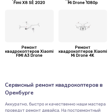
Fimi X8 SE 2020
Mi Drone 1080p
Замена корпуса
1600 руб.
Заказать
Переборка квадрокоптера Xiaomi
1800 руб.
Ремонт
Ремонт
Заказать
квадрокоптеров Xiaomi
квадрокоптеров Xiaomi
FIMI A3 Drone
Mi Drone 4K
Прошивка квадрокоптера Xiaomi
800 руб.
Заказать
Сервисный ремонт квадрокоптеров в
Оренбурге
Замена аккумулятора
1600 руб.
Аккуратно, быстро и качественно наши мастера
Заказать
проведут ремонт девайса. На постремонтный