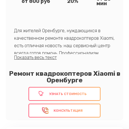
от 800 руб
20%
мин
Для жителей Оренбурге, нуждающихся в
качественном ремонте квадрокоптеров Xiaomi,
есть отличная новость: наш сервисный центр
всегда готов помочь. Профессионализм,
скорость и инновационные технологии
обеспечивают наивысший уровень
Ремонт квадрокоптеров Xiaomi в
обслуживания.
Оренбурге
Доверьтесь нашему опыту!
УЗНАТЬ СТОИМОСТЬ
КОНСУЛЬТАЦИЯ