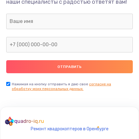
наши специалисты с радостью ответят вам!
400 руб.
Заказать
Замена дисплея
1200 руб.
Заказать
Ремонт сим-лотка
600 руб.
Заказать
Нажимая на кнопку отправить я даю свое
согласие на
обработку моих персональных данных.
Замена клавиатуры
1190 руб.
Заказать
quadro-iq.ru
Ремонт квадрокоптеров в Оренбурге
Замена тачпада