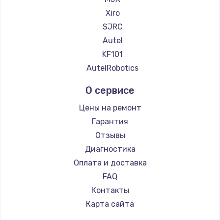
Xiro
Заказать
SJRC
Замена звуковой карты
Autel
1100 руб.
KF101
AutelRobotics
Заказать
О сервисе
Замена микрофона
Цены на ремонт
1050 руб.
Гарантия
Заказать
Отзывы
Диагностика
Замена оперативной памяти
Оплата и доставка
890 руб.
FAQ
Заказать
Контакты
Замена системы охлаждения
Карта сайта
1500 руб.