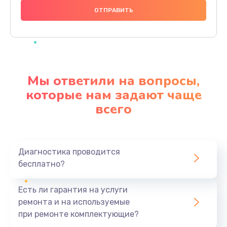
600 руб.
Заказать
Замена шлейфа
600 руб.
Мы ответили на вопросы,
Заказать
которые нам задают чаще
всего
Ремонт мультиконтроллера
1000 руб.
Заказать
Диагностика проводится
бесплатно?
Замена кнопки включения
800 руб.
Есть ли гарантия на услуги
Заказать
ремонта и на используемые
при ремонте комплектующие?
Замена камеры