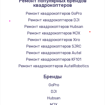
Ремонт популярных брендов
1090 руб.
квадрокоптеров
Заказать
Ремонт квадрокоптеров GoPro
Ремонт квадрокоптеров DJI
Ремонт подсветки
Ремонт квадрокоптеров Hubsan
1200 руб.
Ремонт квадрокоптеров MJX
Заказать
Ремонт квадрокоптеров Xiro
Настройка BIOS
Ремонт квадрокоптеров SJRC
930 руб.
Ремонт квадрокоптеров Autel
Ремонт квадрокоптеров KF101
Заказать
Ремонт квадрокоптеров AutelRobotics
Замена SSD
Бренды
990 руб.
GoPro
Заказать
DJI
Hubsan
Восстановление данных
MJX
990 руб.