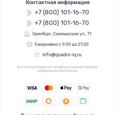
Контактная информация
1330 руб.
Заказать
+7 (800) 101-16-70
+7 (800) 101-16-70
Замена контроллера питания
1490 руб.
Оренбург
,
 Салмышская ул., 71
Заказать
Ежедневно с 9:00 до 21:00
Замена южного моста
info@quadro-iq.ru
2600 руб.
Заказать
Все консультации по телефону в нашем сервисе
совершенно бесплатны
Чистка от пыли
990 руб.
Заказать
Настройка ОС