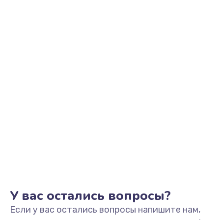
2200 руб.
Заказать
Ремонт микрофона
500 руб.
Заказать
Ремонт корпусных элементов
800 руб.
Заказать
Ремонт GPS-модуля
500 руб.
Заказать
У вас остались вопросы?
Если у вас остались вопросы напишите нам,
Ремонт динамика