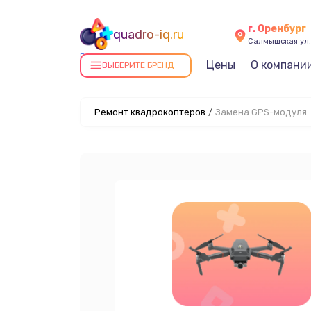
г. Оренбург
quadro-iq.ru
Салмышская ул.,
Ремонт квадрокоптеров в
Цены
О компани
ВЫБЕРИТЕ БРЕНД
Оренбурге
Ремонт квадрокоптеров
/
Замена GPS-модуля